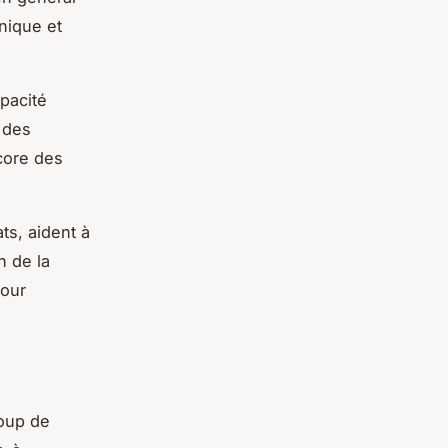
nique et
apacité
 des
core des
ts, aident à
n de la
pour
coup de