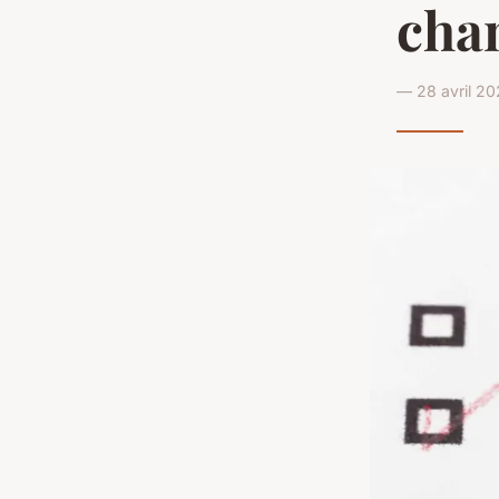
cha
— 28 avril 20