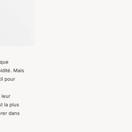
ique
idité. Mais
il pour
 leur
 la plus
orer dans