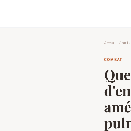
Accueil
›
Comba
COMBAT
Que
d'e
amél
pul