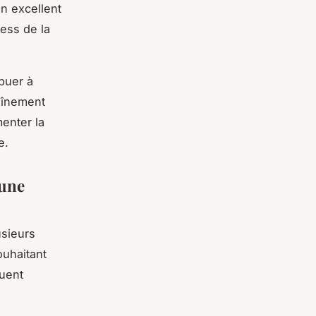
un excellent
ress de la
buer à
aînement
menter la
e.
 une
usieurs
ouhaitant
uent