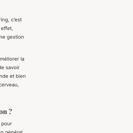
ing, c’est
effet,
ne gestion
méliorer la
de savoir
nde et bien
cerveau,
on ?
s pour
en général