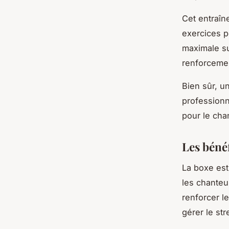
Cet entraîn
exercices p
maximale su
renforcemen
Bien sûr, un
professionne
pour le cha
Les béné
La boxe est
les chanteur
renforcer l
gérer le str