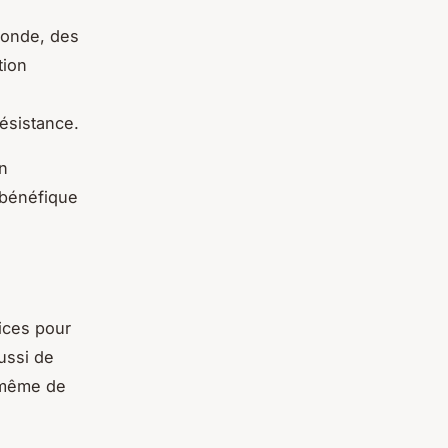
fonde, des
tion
ésistance.
un
t bénéfique
ices pour
aussi de
t même de