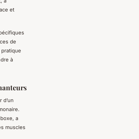
, à
ace et
pécifiques
ices de
 pratique
ndre à
chanteurs
r d’un
monaire.
 boxe, a
les muscles