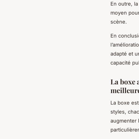
En outre, la
moyen pour 
scène.
En conclusi
l’améliorat
adapté et u
capacité pu
La boxe a
meilleur
La boxe est
styles, cha
augmenter l
particulière