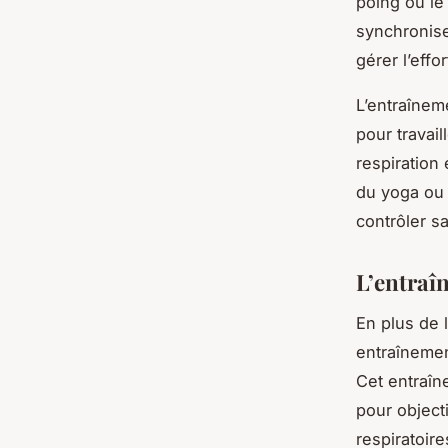
poing ou le
synchronise
gérer l’effor
L’entraînem
pour travai
respiration
du yoga ou 
contrôler sa
L’entraî
En plus de 
entraînemen
Cet entraîn
pour object
respiratoire