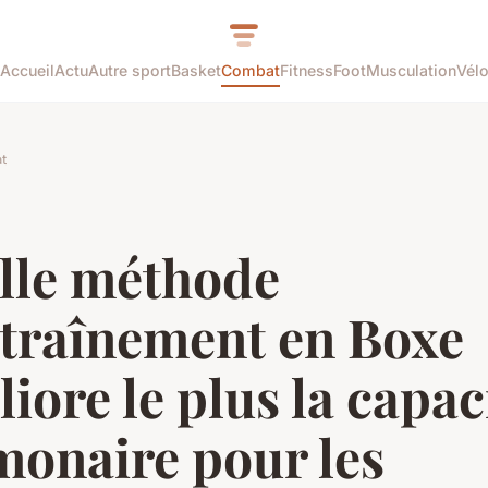
Accueil
Actu
Autre sport
Basket
Combat
Fitness
Foot
Musculation
Vél
t
lle méthode
ntraînement en Boxe
iore le plus la capac
monaire pour les