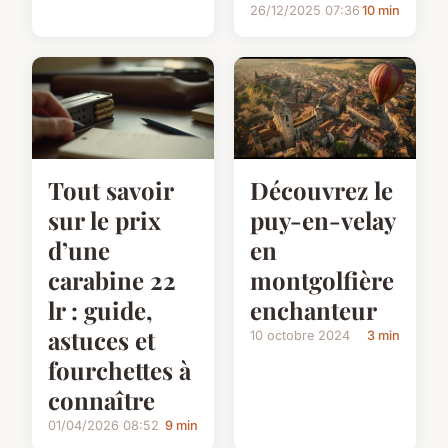
26/12/2025 07:36
10 min
Tout savoir
Découvrez le
sur le prix
puy-en-velay
d’une
en
carabine 22
montgolfière
lr : guide,
enchanteur
astuces et
10 octobre 2024
3 min
fourchettes à
connaître
01/04/2026 08:52
9 min