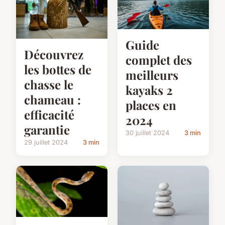
Guide
Découvrez
complet des
les bottes de
meilleurs
chasse le
kayaks 2
chameau :
places en
efficacité
2024
garantie
30 juillet 2024
3 min
29 juillet 2024
3 min