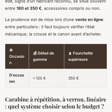
état, signé d’un fabricant reconnu, se situe souvent
entre
180 et 350 €
, accessoires compris ou non.
La prudence est de mise lors d’une
vente en ligne
entre particuliers : il faut toujours vérifier l’état
mécanique, la crosse et le canon avant d’acheter.
♻️
💰 Début de
⏫ Fourchette
Occasio
gamme
supérieure
n
D’occas
≈ 120 €
350 €
ion
Carabine à répétition, à verrou, linéaire
: quel système choisir selon le budget ?