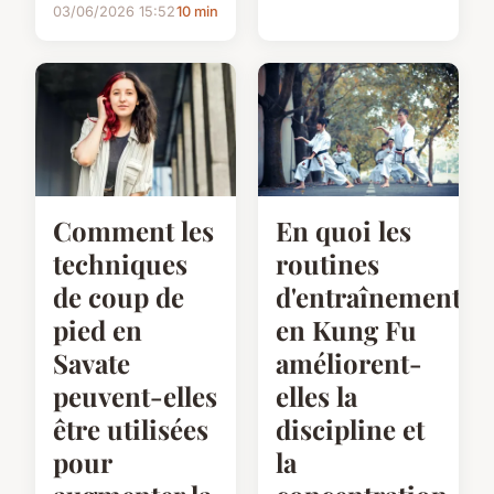
03/06/2026 15:52
10 min
Comment les
En quoi les
techniques
routines
de coup de
d'entraînement
pied en
en Kung Fu
Savate
améliorent-
peuvent-elles
elles la
être utilisées
discipline et
pour
la