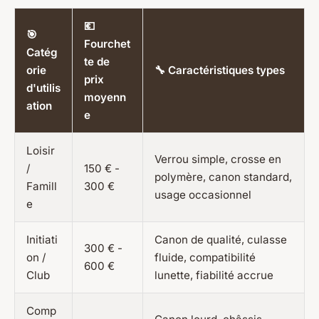
💶
🎯
Fourchet
Catég
te de
orie
🔧 Caractéristiques types
prix
d'utilis
moyenn
ation
e
Loisir
Verrou simple, crosse en
/
150 € -
polymère, canon standard,
Famill
300 €
usage occasionnel
e
Initiati
Canon de qualité, culasse
300 € -
on /
fluide, compatibilité
600 €
Club
lunette, fiabilité accrue
Comp