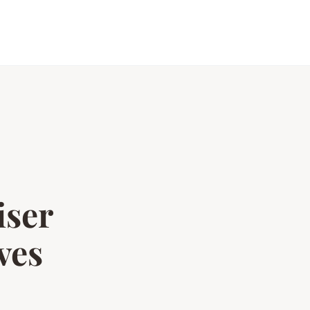
o
iser
ves