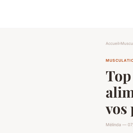
Accueil
›
Muscul
MUSCULATI
Top
alim
vos
Mélinda — 07