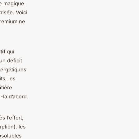
e magique.
risée. Voici
 premium ne
tif
qui
n déficit
nergétiques
ts, les
tière
z-la d’abord.
 l’effort,
ption), les
osolubles