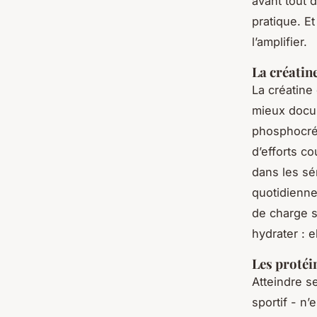
avant tout d
pratique. E
l’amplifier.
La créatine
La créatine
mieux docum
phosphocréa
d’efforts co
dans les sé
quotidienn
de charge si
hydrater : e
Les protéi
Atteindre s
sportif - n’