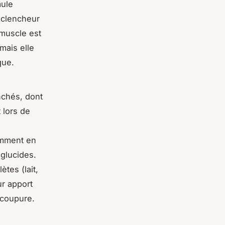
mule
éclencheur
 muscle est
mais elle
que.
nchés, dont
 lors de
amment en
glucides.
tes (lait,
ur apport
 coupure.