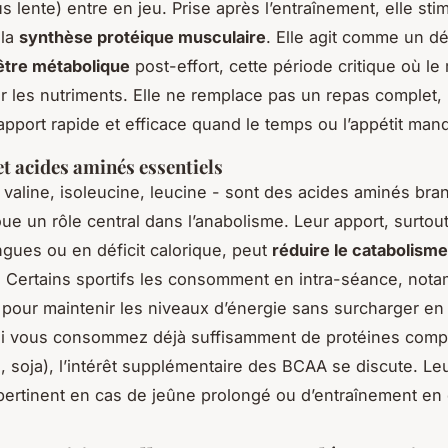
s lente) entre en jeu. Prise après l’entraînement, elle sti
 la
synthèse protéique musculaire
. Elle agit comme un d
être métabolique
post-effort, cette période critique où le
er les nutriments. Elle ne remplace pas un repas complet, 
 apport rapide et efficace quand le temps ou l’appétit man
t acides aminés essentiels
valine, isoleucine, leucine - sont des acides aminés bra
oue un rôle central dans l’anabolisme. Leur apport, surtout
gues ou en déficit calorique, peut
réduire le catabolisme
. Certains sportifs les consomment en intra-séance, not
pour maintenir les niveaux d’énergie sans surcharger en 
si vous consommez déjà suffisamment de protéines complè
, soja), l’intérêt supplémentaire des BCAA se discute. Le
 pertinent en cas de jeûne prolongé ou d’entraînement en