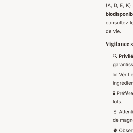
(A, D, E, K
biodisponib
consultez l
de vie.
Vigilance s
🔍
Privil
garantis
📊 Vérifi
ingrédien
🧪 Préfé
lots.
💧 Atten
de magné
🫀 Observ