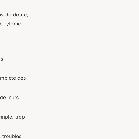
as de doute,
re rythme
ls
complète des
de leurs
emple, trop
, troubles