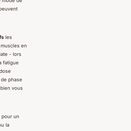
tre mode de
 peuvent
fs
les
s muscles en
ate - lors
a fatigue
 dose
n de phase
à bien vous
pour un
ou la