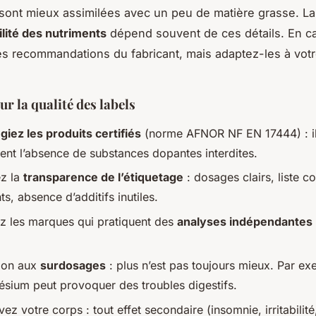
) sont mieux assimilées avec un peu de matière grasse. La
ilité des nutriments
dépend souvent de ces détails. En c
es recommandations du fabricant, mais adaptez-les à vot
ur la qualité des labels
égiez les produits certifiés
(norme AFNOR NF EN 17444) : i
sent l’absence de substances dopantes interdites.
ez la
transparence de l’étiquetage
: dosages clairs, liste 
ts, absence d’additifs inutiles.
rez les marques qui pratiquent des
analyses indépendantes
tion aux
surdosages
: plus n’est pas toujours mieux. Par ex
sium peut provoquer des troubles digestifs.
ez votre corps : tout effet secondaire (insomnie, irritabilité