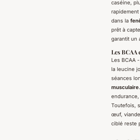
caséine, plu
rapidement
dans la
fen
prêt à capt
garantit un
Les BCAA e
Les BCAA - 
la leucine j
séances lon
musculaire
endurance, 
Toutefois, 
œuf, viande
ciblé reste