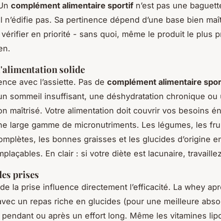
 Un
complément alimentaire sportif
n’est pas une baguett
 il n’édifie pas. Sa pertinence dépend d’une base bien maît
 vérifier en priorité - sans quoi, même le produit le plus
en.
l'alimentation solide
ce avec l’assiette. Pas de
complément alimentaire spor
 sommeil insuffisant, une déshydratation chronique ou u
on maîtrisé. Votre alimentation doit couvrir vos besoins é
une large gamme de micronutriments. Les légumes, les frui
omplètes, les bonnes graisses et les glucides d’origine en
mplaçables. En clair : si votre diète est lacunaire, travaille
des prises
 la prise influence directement l’efficacité. La whey après
 avec un repas riche en glucides (pour une meilleure absor
s pendant ou après un effort long. Même les vitamines lip