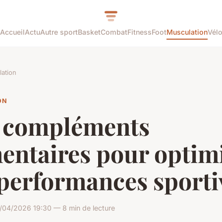
Accueil
Actu
Autre sport
Basket
Combat
Fitness
Foot
Musculation
Vél
ation
ON
 compléments
entaires pour optim
 performances sporti
/04/2026 19:30 — 8 min de lecture