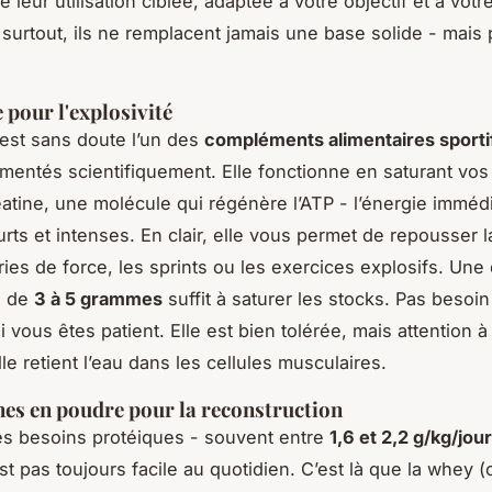
e leur utilisation ciblée, adaptée à votre objectif et à vo
t surtout, ils ne remplacent jamais une base solide - mais
 pour l'explosivité
 est sans doute l’un des
compléments alimentaires sporti
entés scientifiquement. Elle fonctionne en saturant vo
tine, une molécule qui régénère l’ATP - l’énergie immédi
urts et intenses. En clair, elle vous permet de repousser l
ries de force, les sprints ou les exercices explosifs. Une
e de
3 à 5 grammes
suffit à saturer les stocks. Pas besoi
 vous êtes patient. Elle est bien tolérée, mais attention 
lle retient l’eau dans les cellules musculaires.
nes en poudre pour la reconstruction
es besoins protéiques - souvent entre
1,6 et 2,2 g/kg/jour
est pas toujours facile au quotidien. C’est là que la whey (