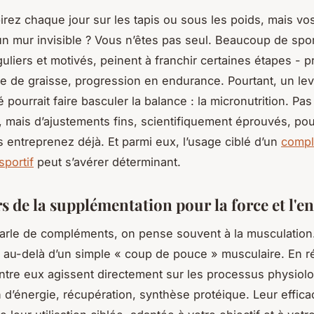
irez chaque jour sur les tapis ou sous les poids, mais vos
un mur invisible ? Vous n’êtes pas seul. Beaucoup de spor
uliers et motivés, peinent à franchir certaines étapes - p
e de graisse, progression en endurance. Pourtant, un lev
pourrait faire basculer la balance : la micronutrition. Pa
, mais d’ajustements fins, scientifiquement éprouvés, pou
 entreprenez déjà. Et parmi eux, l’usage ciblé d’un
comp
sportif
peut s’avérer déterminant.
rs de la supplémentation pour la force et l'
rle de compléments, on pense souvent à la musculation.
n au-delà d’un simple « coup de pouce » musculaire. En ré
entre eux agissent directement sur les processus physiol
n d’énergie, récupération, synthèse protéique. Leur effic