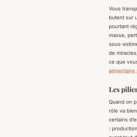
Vous transp
butent sur 
pourtant rég
masse, pert
sous-estimé 
de miracles
ce que vous
alimentaire 
Les pilie
Quand on pa
rôle va bie
certains d’
: productio