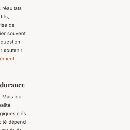
 résultats
tifs,
rise de
ier souvent
s question
r soutenir
lément
endurance
 Mais leur
alité,
ogiques clés
acité dépend