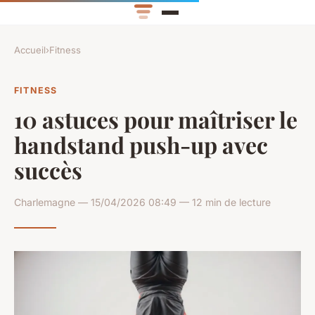
Accueil
›
Fitness
FITNESS
10 astuces pour maîtriser le
handstand push-up avec
succès
Charlemagne — 15/04/2026 08:49 — 12 min de lecture