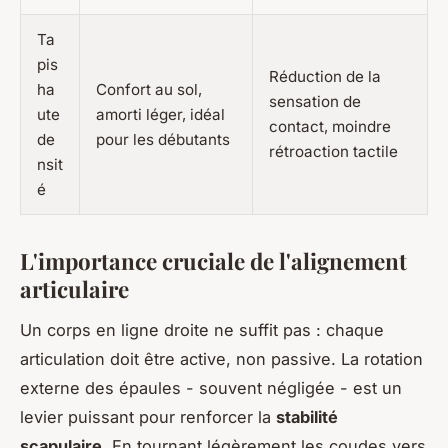
Ta
pis
Réduction de la
ha
Confort au sol,
sensation de
ute
amorti léger, idéal
contact, moindre
de
pour les débutants
rétroaction tactile
nsit
é
L'importance cruciale de l'alignement
articulaire
Un corps en ligne droite ne suffit pas : chaque
articulation doit être active, non passive. La rotation
externe des épaules - souvent négligée - est un
levier puissant pour renforcer la
stabilité
scapulaire
. En tournant légèrement les coudes vers