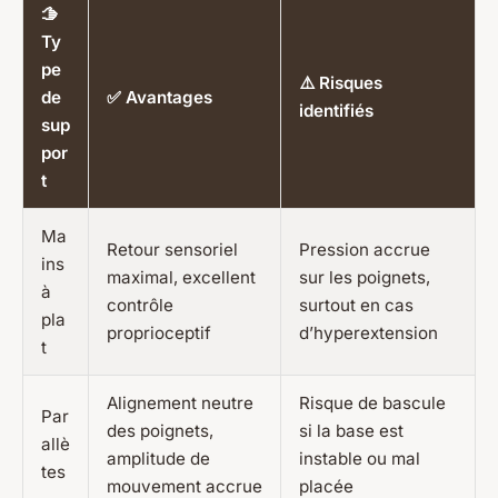
🫱
Ty
pe
⚠️ Risques
de
✅ Avantages
identifiés
sup
por
t
Ma
Retour sensoriel
Pression accrue
ins
maximal, excellent
sur les poignets,
à
contrôle
surtout en cas
pla
proprioceptif
d’hyperextension
t
Alignement neutre
Risque de bascule
Par
des poignets,
si la base est
allè
amplitude de
instable ou mal
tes
mouvement accrue
placée